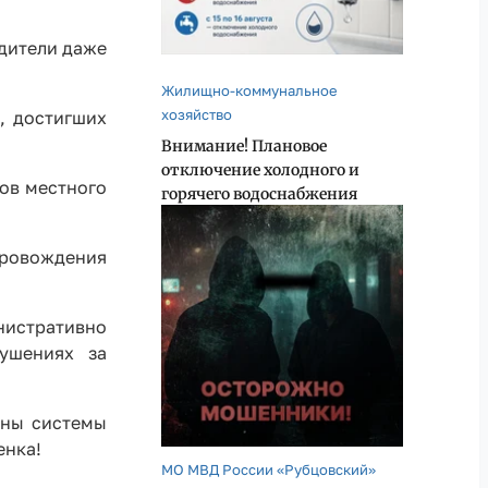
одители даже
Жилищно-коммунальное
хозяйство
, достигших
Внимание! Плановое
отключение холодного и
ов местного
горячего водоснабжения
провождения
инистративно
ушениях за
аны системы
енка!
МО МВД России «Рубцовский»