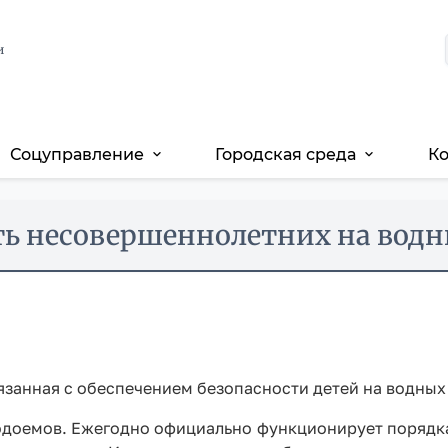
и
Соцуправление
Городская среда
К
expand_more
expand_more
ть несовершеннолетних на водн
связанная с обеспечением безопасности детей на водных
водоемов. Ежегодно официально функционирует порядка