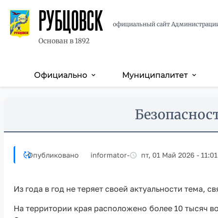
РУБЦОВСК
официальный сайт Администраци
Основан в 1892
Официально
Муниципалитет
expand_more
expand_more
Основная
навигация
Перейти
Skip
Безопаснос
к
to
основному
main
содержанию
content
Опубликовано
informator
-
пт, 01 Май 2026 - 11:01
Из года в год не теряет своей актуальности тема, 
На территории края расположено более 10 тысяч 