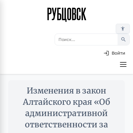
РУБЦОВСК
Перейти
к
основному
accessibility_new
содержанию
search
Войти
Основная
навигация
Skip
Изменения в закон
to
main
Алтайского края «Об
content
административной
ответственности за