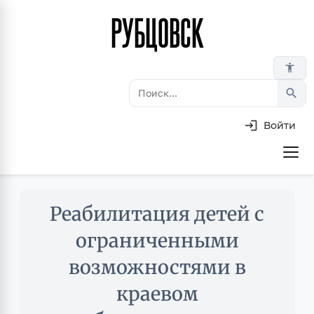
РУБЦОВСК
Перейти
к
основному
accessibility_new
содержанию
search
Войти
Основная
навигация
Skip
Реабилитация детей с
to
main
ограниченными
content
возможностями в
краевом