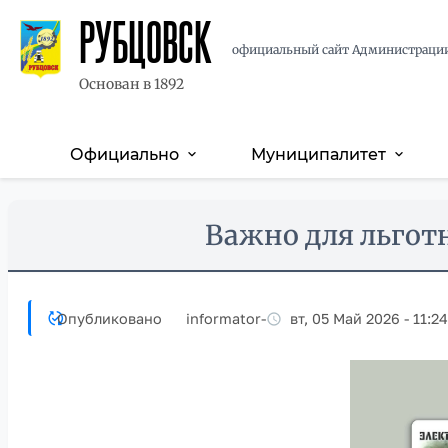
РУБЦОВСК
официальный сайт Администраци
Основан в 1892
Официально
Муниципалитет
expand_more
expand_more
Основная
навигация
Перейти
Skip
Важно для льгот
к
to
основному
main
содержанию
content
Опубликовано
informator
-
вт, 05 Май 2026 - 11:24