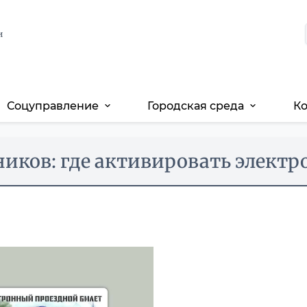
и
Соцуправление
Городская среда
К
expand_more
expand_more
ников: где активировать элект