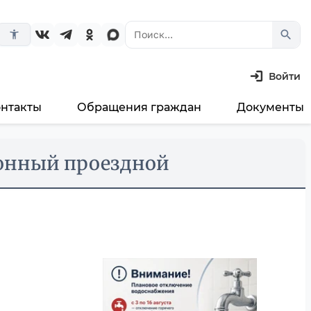
search
accessibility_new
Войти
онтакты
Обращения граждан
Документы
ронный проездной