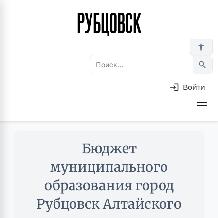
РУБЦОВСК
Перейти
к
основному
accessibility_new
содержанию
search
Войти
Основная
навигация
Skip
Бюджет
to
main
муниципального
content
образования город
Рубцовск Алтайского