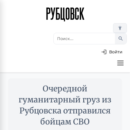
РУБЦОВСК
Перейти
к
основному
accessibility_new
содержанию
search
Войти
Основная
навигация
Skip
Очередной
to
main
гуманитарный груз из
content
Рубцовска отправился
бойцам СВО