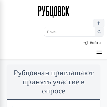
РУБЦОВСК
Перейти
к
основному
accessibility_new
содержанию
search
Войти
Основная
навигация
Skip
Рубцовчан приглашают
to
main
принять участие в
content
опросе