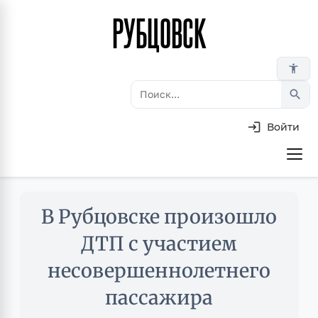
РУБЦОВСК
Перейти
к
основному
accessibility_new
содержанию
search
Войти
Основная
навигация
Skip
В Рубцовске произошло
to
main
ДТП с участием
content
несовершеннолетнего
пассажира