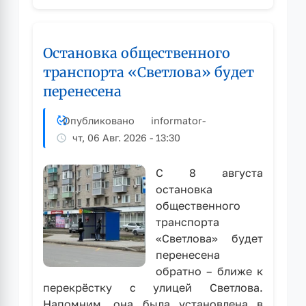
установлении
минимальных
размеров
Остановка общественного
взноса
на
транспорта «Светлова» будет
капитальный
перенесена
ремонт
общего
Опубликовано
informator
-
имущества
чт, 06 Авг. 2026 - 13:30
в
многоквартирных
домах
С 8 августа
на
остановка
2026
общественного
год
транспорта
«Светлова» будет
перенесена
обратно – ближе к
перекрёстку с улицей Светлова.
Напомним, она была установлена в