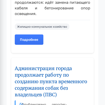
продолжаются: идёт замена питающего
кабеля и бетонирование опор
освещения.
Жилищно-коммунальное хозяйство
Подробнее
о
О
ремонте
освещения
в
Администрация города
сквере
Победы
продолжает работу по
созданию пункта временного
содержания собак без
владельцев (ПВС)
Опубликовано
reporter
-