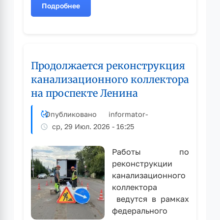
Подробнее
о
Внимание!
Плановое
отключение
холодного
Продолжается реконструкция
и
горячего
канализационного коллектора
водоснабжения
на проспекте Ленина
Опубликовано
informator
-
ср, 29 Июл. 2026 - 16:25
Работы по
реконструкции
канализационного
коллектора
ведутся в рамках
федерального