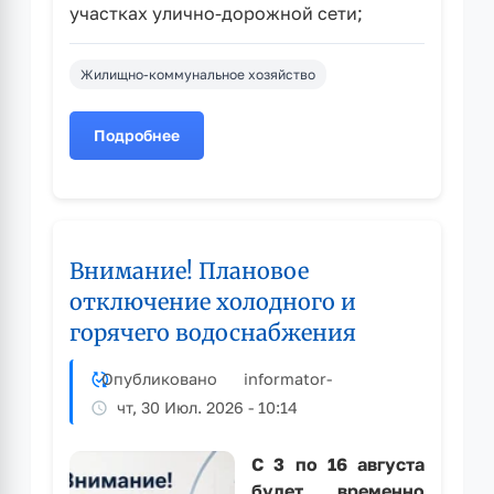
участках улично-дорожной сети;
Жилищно-коммунальное хозяйство
Подробнее
о
Коммунальные
службы
Рубцовска
продолжают
Внимание! Плановое
работу
по
отключение холодного и
содержанию
горячего водоснабжения
городских
улиц
Опубликовано
informator
-
чт, 30 Июл. 2026 - 10:14
С 3 по 16 августа
будет временно