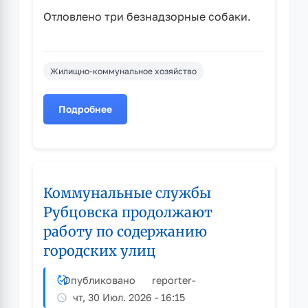
Отловлено три безнадзорные собаки.
Жилищно-коммунальное хозяйство
Подробнее
о
Аппаратное
совещание.
Итоги
работы
Коммунальные службы
за
неделю
Рубцовска продолжают
в
работу по содержанию
сфере
городских улиц
ЖКХ
Опубликовано
reporter
-
чт, 30 Июл. 2026 - 16:15