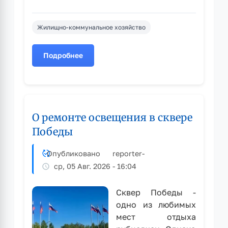
Жилищно-коммунальное хозяйство
Подробнее
о
На
площади
им.
В.И.
О ремонте освещения в сквере
Ленина
запущен
Победы
фонтан
после
Опубликовано
reporter
-
ремонта
ср, 05 Авг. 2026 - 16:04
оборудования
Сквер Победы -
одно из любимых
мест отдыха