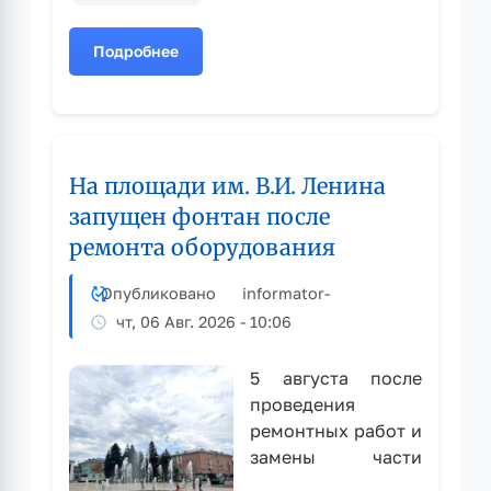
Подробнее
о
Остановка
общественного
транспорта
«Светлова»
На площади им. В.И. Ленина
будет
перенесена
запущен фонтан после
ремонта оборудования
Опубликовано
informator
-
чт, 06 Авг. 2026 - 10:06
5 августа после
проведения
ремонтных работ и
замены части