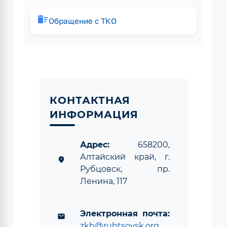
delete_sweep
Обращение с ТКО
КОНТАКТНАЯ
ИНФОРМАЦИЯ
Адрес:
658200,
Алтайский край, г.
location_on
Рубцовск, пр.
Ленина, 117
Электронная почта:
email
zkh@rubtsovsk.org