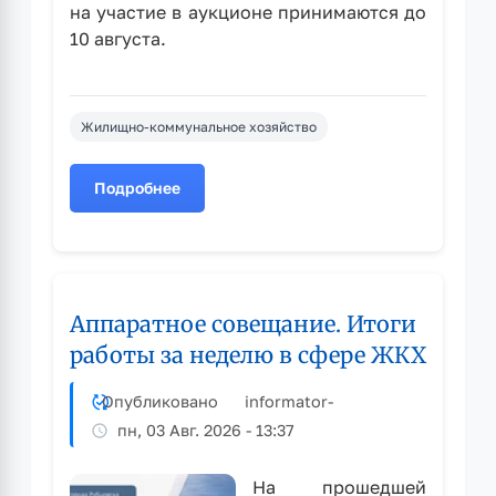
на участие в аукционе принимаются до
10 августа.
Жилищно-коммунальное хозяйство
Подробнее
о
Администрация
города
продолжает
работу
Аппаратное совещание. Итоги
по
созданию
работы за неделю в сфере ЖКХ
пункта
временного
Опубликовано
informator
-
содержания
пн, 03 Авг. 2026 - 13:37
собак
без
На прошедшей
владельцев