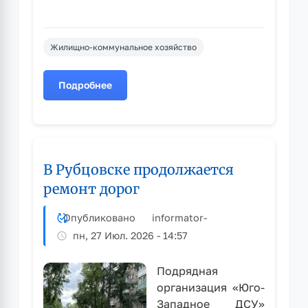
Жилищно-коммунальное хозяйство
Подробнее
о
Продолжается
реконструкция
канализационного
коллектора
В Рубцовске продолжается
на
проспекте
ремонт дорог
Ленина
Опубликовано
informator
-
пн, 27 Июл. 2026 - 14:57
Подрядная
организация «Юго-
Западное ДСУ»