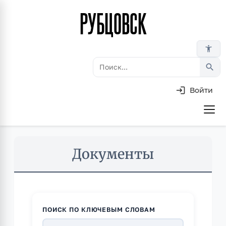
РУБЦОВСК
Перейти
к
основному
accessibility_new
содержанию
search
Войти
Основная
навигация
Skip
Документы
to
main
content
ПОИСК ПО КЛЮЧЕВЫМ СЛОВАМ