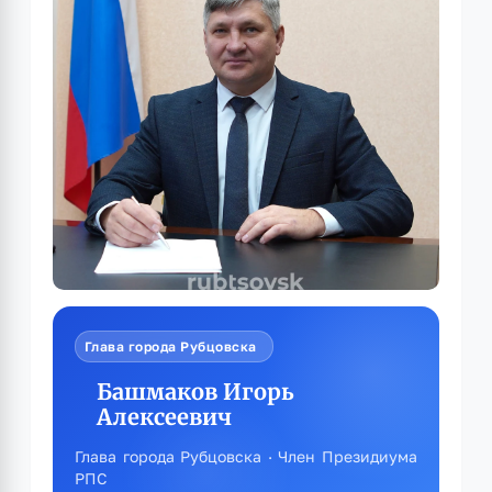
Глава города Рубцовска
Башмаков Игорь
Алексеевич
Глава города Рубцовска · Член Президиума
РПС