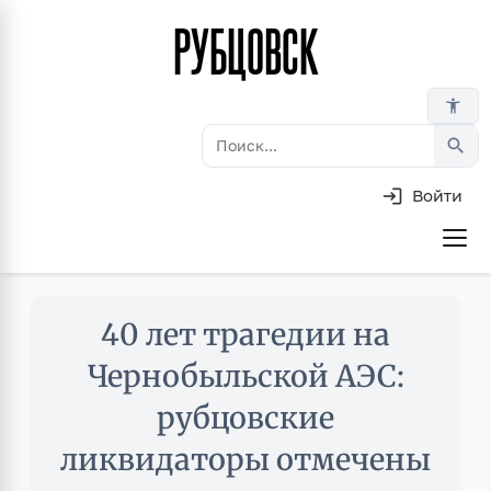
РУБЦОВСК
Перейти
к
основному
accessibility_new
содержанию
search
Войти
Основная
навигация
Skip
40 лет трагедии на
to
main
Чернобыльской АЭС:
content
рубцовские
ликвидаторы отмечены