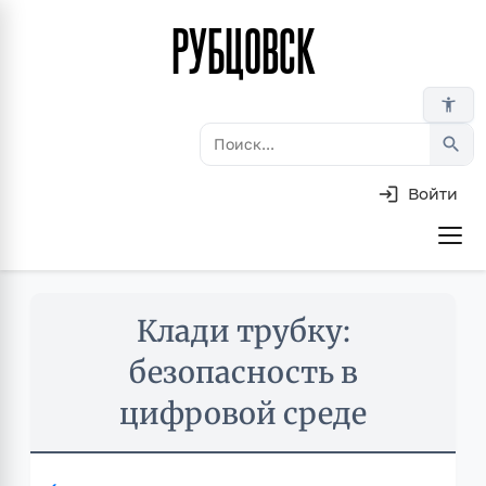
РУБЦОВСК
Перейти
к
основному
accessibility_new
содержанию
search
Войти
Основная
навигация
Skip
Клади трубку:
to
main
безопасность в
content
цифровой среде