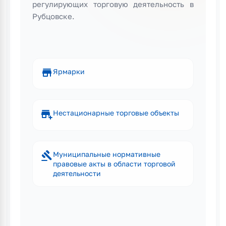
регулирующих торговую деятельность в
Рубцовске.
store
Ярмарки
add_business
Нестационарные торговые объекты
gavel
Муниципальные нормативные
правовые акты в области торговой
деятельности