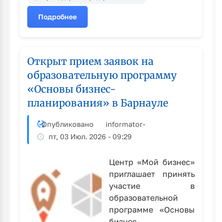
Подробнее
о
В
Рубцовске
подвели
Открыт прием заявок на
итоги
образовательную программу
конкурса
«Основы бизнес-
«Мой
цветущий
планирования» в Барнауле
двор»
Опубликовано
informator
-
пт, 03 Июл. 2026 - 09:29
Центр «Мой бизнес»
приглашает принять
участие в
образовательной
программе «Основы
бизнес-