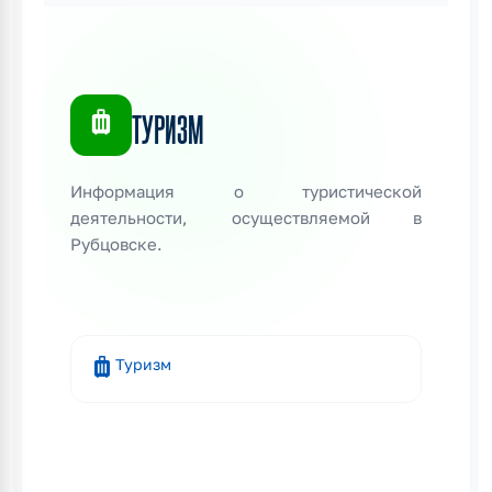
luggage
ТУРИЗМ
Информация о туристической
деятельности, осуществляемой в
Рубцовске.
luggage
Туризм