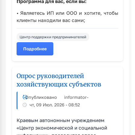
Программа для вас, если вы:
• Являетесь ИП или ООО и хотите, чтобы
клиенты находили вас сами;
Центр поддержки предпринимателей
Подробнее
о
Открыта
регистрация
на
Опрос руководителей
акселерационную
хозяйствующих субъектов
программу
«Заметный
Опубликовано
informator
-
бизнес»
чт, 09 Июл. 2026 - 08:52
Краевым автономным учреждением
«Центр экономической и социальной