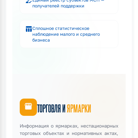
how_to_reg
получателей поддержки
table_chart
Сплошное статистическое
наблюдение малого и среднего
бизнеса
storefront
ТОРГОВЛЯ И
ЯРМАРКИ
Информация о ярмарках, нестационарных
торговых объектах и нормативных актах,