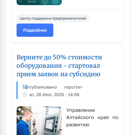
Центр поддержки предпринимателей
Подробнее
о
План
мероприятий
городского
Верните до 50% стоимости
информационно-
оборудования - стартовал
консультационного
прием заявок на субсидию
центра
для
представителей
Опубликовано
reporter
-
СМСП
вт, 28 Июл. 2026 - 14:06
на
август
Управление
2026
Алтайского края по
года
развитию