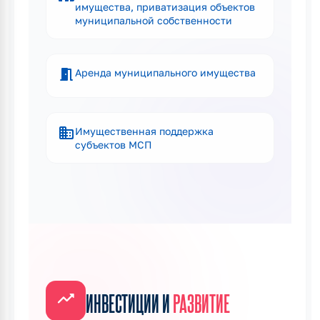
имущества, приватизация объектов
муниципальной собственности
meeting_room
Аренда муниципального имущества
business
Имущественная поддержка
субъектов МСП
trending_up
ИНВЕСТИЦИИ И
РАЗВИТИЕ