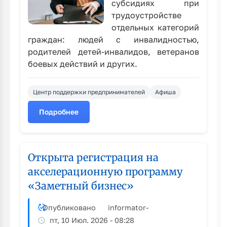
субсидиях при
трудоустройстве
отдельных категорий
граждан: людей с инвалидностью,
родителей детей-инвалидов, ветеранов
боевых действий и других.
Центр поддержки предпринимателей
Афиша
Подробнее
о
Работодателей
из
Рубцовска
Открыта регистрация на
приглашают
акселерационную программу
принять
«Заметный бизнес»
участие
в
семинаре
Опубликовано
informator
-
пт, 10 Июл. 2026 - 08:28