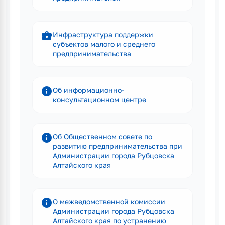
business_center
Инфраструктура поддержки
субъектов малого и среднего
предпринимательства
info
Об информационно-
консультационном центре
info
Об Общественном совете по
развитию предпринимательства при
Администрации города Рубцовска
Алтайского края
info
О межведомственной комиссии
Администрации города Рубцовска
Алтайского края по устранению