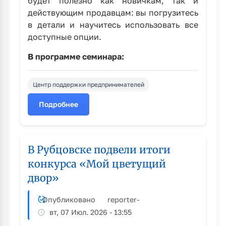
будет полезно как новичкам, так и
действующим продавцам: вы погрузитесь
в детали и научитесь использовать все
доступные опции.
В программе семинара:
Центр поддержки предпринимателей
Подробнее
о
Центр
«Мой
бизнес»
В Рубцовске подвели итоги
приглашает
конкурса «Мой цветущий
предпринимателей
двор»
на
семинар
Опубликовано
reporter
-
вт, 07 Июл. 2026 - 13:55