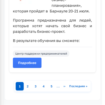
планирования»,
которая пройдет в Барнауле 20-21 июля.
Программа предназначена для людей,
которые хотят начать свой бизнес и
разработать бизнес-проект.
В результате обучения вы сможете:
Центр поддержки предпринимателей
Подробнее
о
Открыт
прием
заявок
на
…
1
2
3
4
5
››
Последняя »
Страница
Страница
Страница
Страница
Страница
Следующая страница
Последняя страни
Нумерация
образовательную
страниц
программу
«Основы