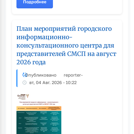
Подробнее
о
Более
500
человек
План мероприятий городского
зарегистрировались
информационно-
на
консультационного центра для
Форум
креативных
представителей СМСП на август
индустрий
2026 года
Алтайского
края
Опубликовано
reporter
-
«Мой
вт, 04 Авг. 2026 - 10:22
креатив.
Мой
бизнес»