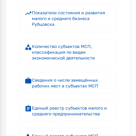
trending_up
Показатели состояния и развития
малого и среднего бизнеса
Рубцовска
category
Количество субъектов МСП,
классификация по видам
экономической деятельности
work
Сведения о числе замещённых
рабочих мест в субъектах МСП
assignment
Единый реестр субъектов малого и
среднего предпринимательства
Единый реестр субъектов МСП —