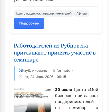
Центр поддержки предпринимателей
Афиша
Подробнее
о
Рубцовчан
приглашают
принять
Работодателей из Рубцовска
участие
приглашают принять участие в
в
семинаре
IV
форуме
креативных
Опубликовано
informator
-
индустрий
пт, 24 Июл. 2026 - 09:15
30 июля
Центр «Мой
бизнес» приглашает
предпринимателей
на семинар о