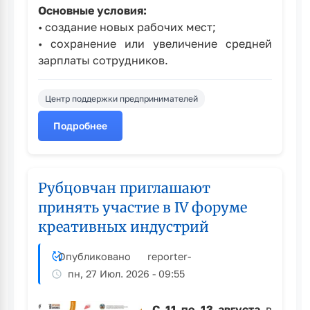
Основные условия:
• создание новых рабочих мест;
• сохранение или увеличение средней
зарплаты сотрудников.
Центр поддержки предпринимателей
Подробнее
о
Верните
до
50%
Рубцовчан приглашают
стоимости
принять участие в IV форуме
оборудования
креативных индустрий
-
стартовал
прием
Опубликовано
reporter
-
заявок
пн, 27 Июл. 2026 - 09:55
на
субсидию
С 11 по 13 августа
в