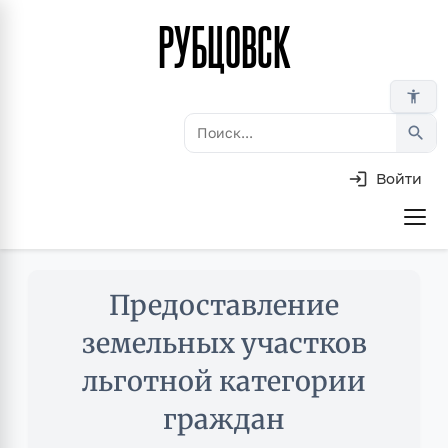
РУБЦОВСК
Перейти
к
основному
accessibility_new
содержанию
search
Войти
Основная
навигация
Skip
Предоставление
to
main
земельных участков
content
льготной категории
граждан