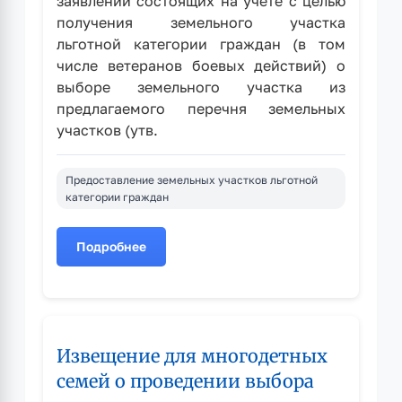
заявлений состоящих на учете с целью
получения земельного участка
льготной категории граждан (в том
числе ветеранов боевых действий) о
выборе земельного участка из
предлагаемого перечня земельных
участков (утв.
Предоставление земельных участков льготной
категории граждан
Подробнее
о
Извещение
для
льготной
категории
Извещение для многодетных
граждан
(в
семей о проведении выбора
том