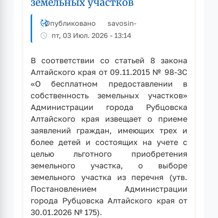
земельных участков
числе
для
Опубликовано
savosin
-
ветеранов
пт, 03 Июл. 2026 - 13:14
боевых
действий)
о
В соответствии со статьей 8 закона
проведении
Алтайского края от 09.11.2015 № 98-ЗС
выбора
«О бесплатном предоставлении в
земельного
собственность земельных участков»
участка
Администрации города Рубцовска
Алтайского края извещает о приеме
заявлений граждан, имеющих трех и
более детей и состоящих на учете с
целью льготного приобретения
земельного участка, о выборе
земельного участка из перечня (утв.
Постановлением Администрации
города Рубцовска Алтайского края от
30.01.2026 № 175).