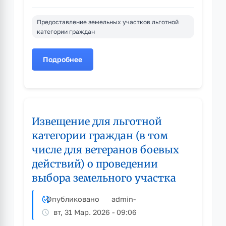
Предоставление земельных участков льготной
категории граждан
Подробнее
о
Извещение
для
многодетных
семей
Извещение для льготной
о
проведении
категории граждан (в том
выбора
числе для ветеранов боевых
земельных
действий) о проведении
участков
выбора земельного участка
Опубликовано
admin
-
вт, 31 Мар. 2026 - 09:06