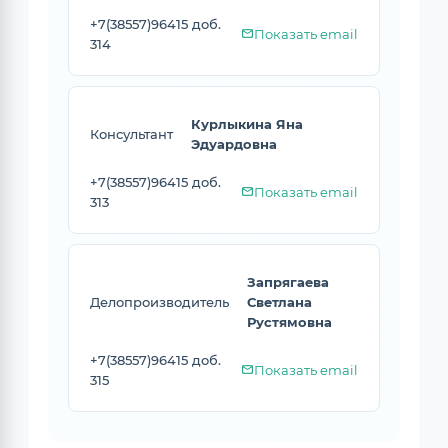
+7(38557)96415 доб.
Показать email
314
Курлыкина Яна
Консультант
Эдуардовна
+7(38557)96415 доб.
Показать email
313
Запрягаева
Делопроизводитель
Светлана
Рустямовна
+7(38557)96415 доб.
Показать email
315