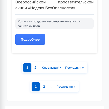
Всероссийской просветительской
акции «Неделя БезОпасности».
Комиссия по делам несовершеннолетних и
защите их прав
Подробнее
о
Всероссийская
просветительская
акция
«Неделя
1
2
Следующий ›
Последняя »
БезОпасности»
Страница
Страница
Следующая страница
Последняя страница
Нумерация
страниц
1
2
››
Последняя »
Страница
Страница
Следующая страница
Последняя страница
Нумерация
страниц