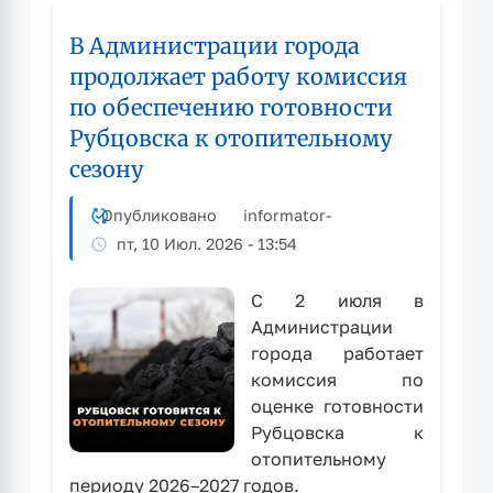
по
В Администрации города
оценке
готовности
продолжает работу комиссия
к
по обеспечению готовности
отопительному
Рубцовска к отопительному
сезону
сезону
Опубликовано
informator
-
пт, 10 Июл. 2026 - 13:54
С 2 июля в
Администрации
города работает
комиссия по
оценке готовности
Рубцовска к
отопительному
периоду 2026–2027 годов.