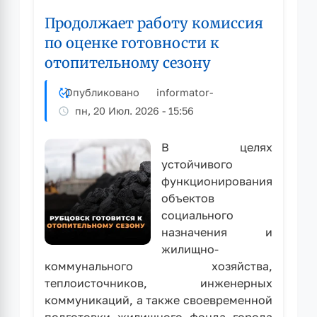
продолжает
Продолжает работу комиссия
работу
комиссия
по оценке готовности к
по
отопительному сезону
оценке
готовности
Опубликовано
informator
-
к
пн, 20 Июл. 2026 - 15:56
отопительному
сезону
В целях
устойчивого
функционирования
объектов
социального
назначения и
жилищно-
коммунального хозяйства,
теплоисточников, инженерных
коммуникаций, а также своевременной
подготовки жилищного фонда города