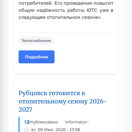
потребителей. Его проведение повысит
общую надёжность работы ЮТС уже в
следующем отопительном сезоне».
Теплоснабжение
Подробнее
о
СГК
направит
свыше
22
Рубцовск готовится к
млн
рублей
отопительному сезону 2026-
на
2027
ремонт
основного
Опубликовано
informator
-
генерирующего
вт, 09 Июн. 2026 - 13:58
оборудования