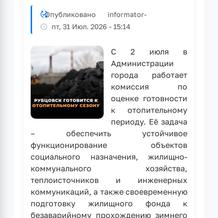
«Схема
Опубликовано
informator
-
теплоснабжения
пт, 31 Июл. 2026 - 15:14
муниципального
образования
городской
С 2 июля в
округ
Администрации
город
города работает
Рубцовск
комиссия по
Алтайского
оценке готовности
края
к отопительному
до
периоду. Её задача
2044
– обеспечить устойчивое
года»
функционирование объектов
социального назначения, жилищно-
коммунального хозяйства,
теплоисточников и инженерных
коммуникаций, а также своевременную
подготовку жилищного фонда к
безаварийному прохождению зимнего