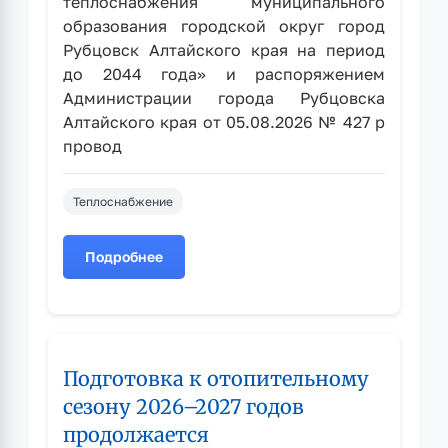
теплоснабжения муниципального
образования городской округ город
Рубцовск Алтайского края на период
до 2044 года» и распоряжением
Администрации города Рубцовска
Алтайского края от 05.08.2026 № 427 р
провод
Теплоснабжение
Подробнее
о
Извещение
о
сборе
замечаний
Подготовка к отопительному
и
предложений
сезону 2026–2027 годов
по
продолжается
проекту