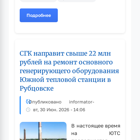
Подробнее
о
О
работе
комиссии
по
СГК направит свыше 22 млн
подготовке
к
рублей на ремонт основного
предстоящему
генерирующего оборудования
отопительному
Южной тепловой станции в
сезону
Рубцовске
Опубликовано
informator
-
вт, 30 Июн. 2026 - 14:06
В настоящее время
на ЮТС