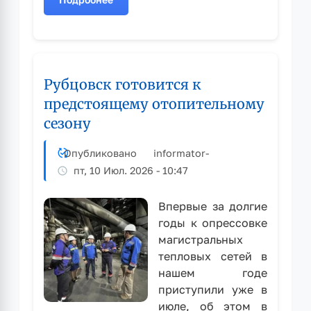
о
В
Администрации
города
продолжает
Рубцовск готовится к
работу
комиссия
предстоящему отопительному
по
сезону
обеспечению
готовности
Опубликовано
informator
-
Рубцовска
пт, 10 Июл. 2026 - 10:47
к
отопительному
сезону
Впервые за долгие
годы к опрессовке
магистральных
тепловых сетей в
нашем годе
приступили уже в
июле, об этом в