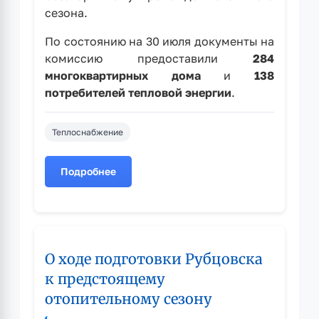
сезона.
По состоянию на 30 июля документы на
комиссию предоставили
284
многоквартирных дома
и
138
потребителей тепловой энергии
.
Теплоснабжение
Подробнее
о
Подготовка
к
отопительному
сезону
О ходе подготовки Рубцовска
2026–
2027
к предстоящему
годов
отопительному сезону
продолжается