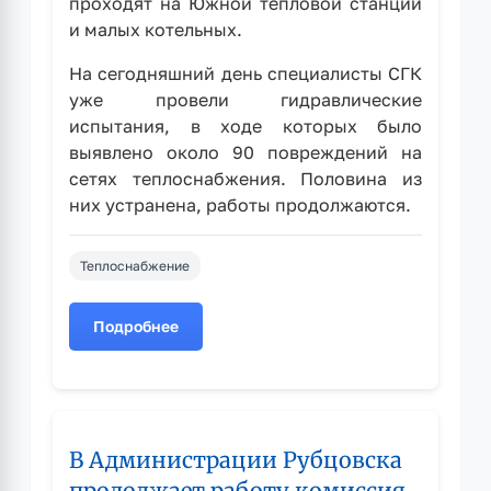
проходят на Южной тепловой станции
и малых котельных.
На сегодняшний день специалисты СГК
уже провели гидравлические
испытания, в ходе которых было
выявлено около 90 повреждений на
сетях теплоснабжения. Половина из
них устранена, работы продолжаются.
Теплоснабжение
Подробнее
о
О
ходе
подготовки
Рубцовска
В Администрации Рубцовска
к
предстоящему
продолжает работу комиссия