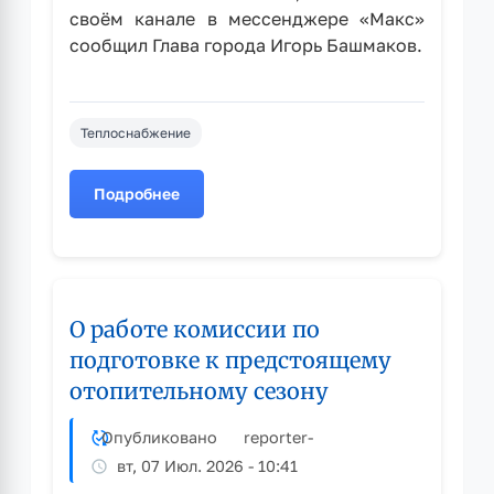
своём канале в мессенджере «Макс»
сообщил Глава города Игорь Башмаков.
Теплоснабжение
Подробнее
о
Рубцовск
готовится
к
предстоящему
О работе комиссии по
отопительному
сезону
подготовке к предстоящему
отопительному сезону
Опубликовано
reporter
-
вт, 07 Июл. 2026 - 10:41