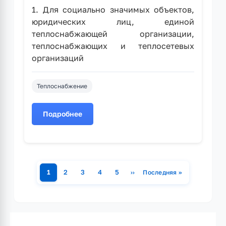
1. Для социально значимых объектов,
юридических лиц, единой
теплоснабжающей организации,
теплоснабжающих и теплосетевых
организаций
Теплоснабжение
Подробнее
о
Рубцовск
готовится
к
отопительному
1
2
3
4
5
››
Последняя »
сезону
Страница
Страница
Страница
Страница
Страница
Следующая страница
Последняя страниц
Нумерация
2026-
страниц
2027