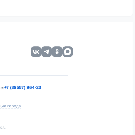
+7 (38557) 964-23
кс:
ции города
КА.