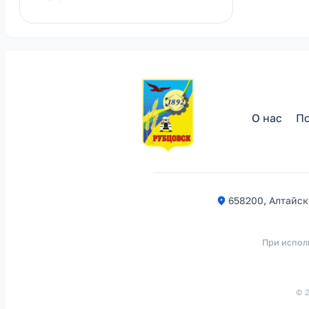
О нас
По
658200, Алтайски
При испол
© 