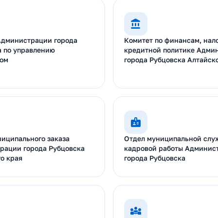
Администрации города
Комитет по финансам, нал
а по управлению
кредитной политике Адми
ом
города Рубцовска Алтайско
ниципального заказа
Отдел муниципальной слу
рации города Рубцовска
кадровой работы Админис
о края
города Рубцовска