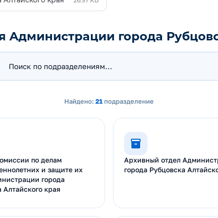
 Алтайского края
26.97 КБ
ия Администрации города Рубцов
вание
Найдено:
21
подразделение
комиссии по делам
Архивный отдел Админис
еннолетних и защите их
города Рубцовска Алтайско
инистрации города
 Алтайского края