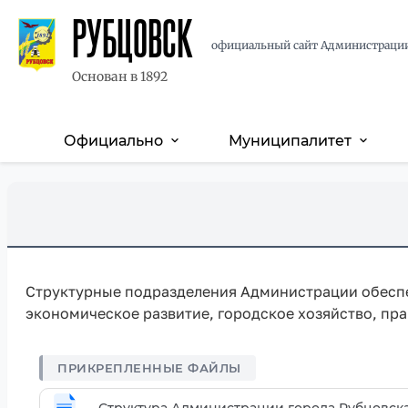
РУБЦОВСК
официальный сайт Администраци
Основан в 1892
Официально
Муниципалитет
expand_more
expand_more
Основная
навигация
Перейти
Skip
к
to
основному
main
содержанию
content
Структурные подразделения Администрации обеспе
экономическое развитие, городское хозяйство, пр