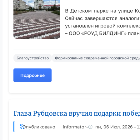
В Детском парке на улице К
Сейчас завершаются аналоги
установлен игровой комплек
– ООО «РОУД БИЛДИНГ» плани
Благоустройство
Формирование современной городской сред
Подробнее
о
В
Рубцовске
продолжается
благоустройство
Глава Рубцовска вручил подарки побе
общественных
территорий
Опубликовано
informator
-
пн, 06 Июл. 2026 - 1