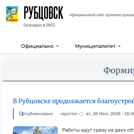
РУБЦОВСК
официальный сайт Администраци
Основан в 1892
Официально
Муниципалитет
expand_more
expand_more
Основная
навигация
Перейти
Skip
Формир
к
to
основному
main
содержанию
content
В Рубцовске продолжается благоустр
Опубликовано
reporter
-
вт, 28 Июл. 2026 - 16:0
Работы идут сразу на двух об