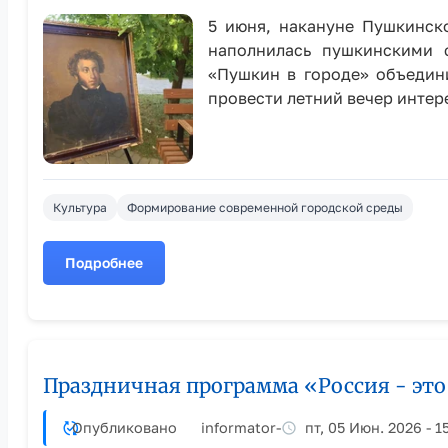
5 июня, накануне Пушкинск
наполнилась пушкинскими 
«Пушкин в городе» объедини
провести летний вечер интере
Культура
Формирование современной городской среды
Подробнее
о
Пушкинский
день
в
Рубцовске:
Праздничная программа «Россия - это
праздник
поэзии
и
Опубликовано
informator
-
пт, 05 Июн. 2026 - 1