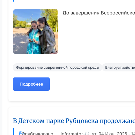
в
Рубцовске
До завершения Всероссийског
Формирование современной городской среды
Благоустройств
Подробнее
о
Волонтёры
благоустройства
помогают
рубцовчанам
В Детском парке Рубцовска продолжаю
сделать
выбор
Опубликовано
informator
-
чт, 04 Июн. 2026 - 1