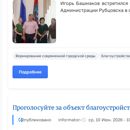
Игорь Башмаков встретился 
Администрации Рубцовска в 
Формирование современной городской среды
Благоустройств
Подробнее
о
Глава
Рубцовска
вручил
подарки
Проголосуйте за объект благоустройс
победителям
конкурса
Опубликовано
informator
-
ср, 10 Июн. 2026 - 1