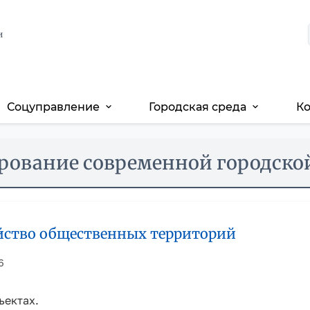
и
Соцуправление
Городская среда
К
expand_more
expand_more
ование современной городско
ойство общественных территорий
6
ъектах.