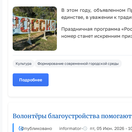
творчества
В этом году, объявленном П
единстве, в уважении к тради
Праздничная программа «Росс
номер станет искренним при
Культура
Формирование современной городской среды
Подробнее
о
Праздничная
программа
«Россия
-
Волонтёры благоустройства помогают 
это
мы!»
пройдёт
Опубликовано
informator
-
пт, 05 Июн. 2026 - 1