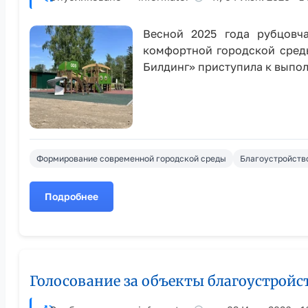
Весной 2025 года рубцовч
комфортной городской среды
Билдинг» приступила к выпол
Формирование современной городской среды
Благоустройств
Подробнее
о
В
Детском
парке
Рубцовска
Голосование за объекты благоустро
продолжаются
работы