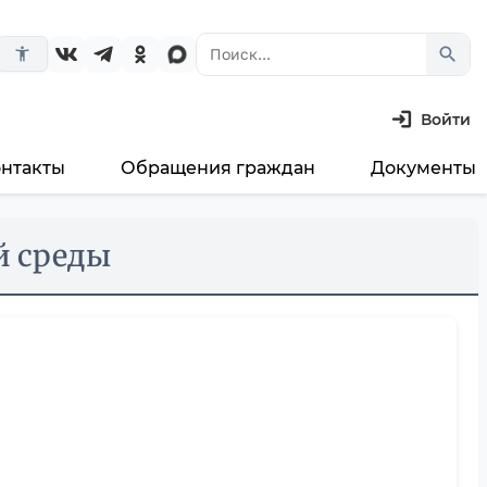
search
accessibility_new
Войти
онтакты
Обращения граждан
Документы
й среды