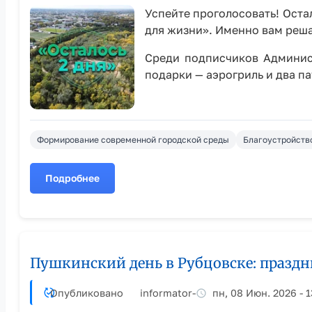
Успейте проголосовать! Оста
для жизни». Именно вам реша
Среди подписчиков Админис
подарки — аэрогриль и два п
Формирование современной городской среды
Благоустройств
Подробнее
о
Проголосуйте
за
объект
благоустройства
Пушкинский день в Рубцовске: праздн
и
выиграйте
приз
Опубликовано
informator
-
пн, 08 Июн. 2026 - 1