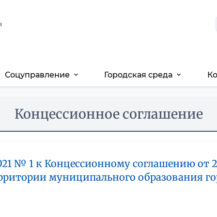
и
Соцуправление
Городская среда
К
expand_more
expand_more
Концессионное соглашение
021 № 1 к Концессионному соглашению от 2
ритории муниципального образования гор