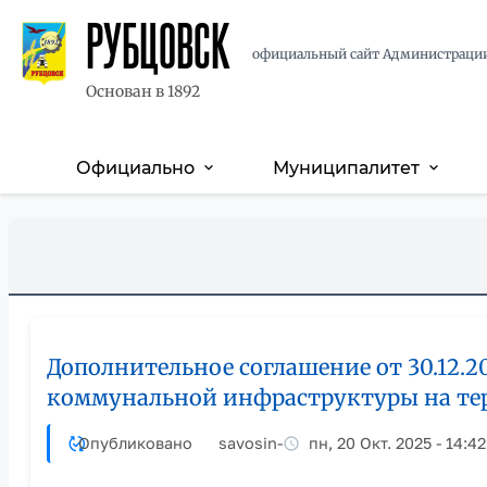
РУБЦОВСК
официальный сайт Администраци
Основан в 1892
Официально
Муниципалитет
expand_more
expand_more
Основная
навигация
Перейти
Skip
к
to
основному
main
содержанию
content
Дополнительное соглашение от 30.12.2
коммунальной инфраструктуры на тер
Опубликовано
savosin
-
пн, 20 Окт. 2025 - 14:42