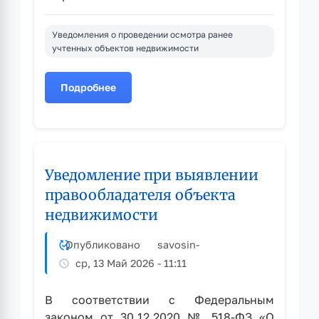
Уведомления о проведении осмотра ранее
учтенных объектов недвижимости
Подробнее
о
Уведомление
при
выявлении
правообладателя
Уведомление при выявлении
объекта
недвижимости
правообладателя объекта
недвижимости
Опубликовано
savosin
-
ср, 13 Май 2026 - 11:11
В соответствии с Федеральным
законом от 30.12.2020 № 518-ФЗ «О