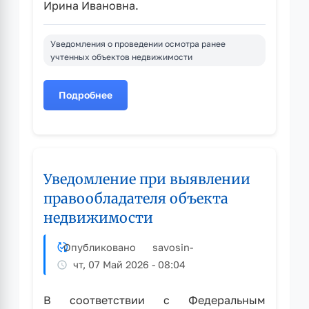
Ирина Ивановна.
Уведомления о проведении осмотра ранее
учтенных объектов недвижимости
Подробнее
о
Уведомление
при
выявлении
правообладателя
Уведомление при выявлении
объекта
недвижимости
правообладателя объекта
недвижимости
Опубликовано
savosin
-
чт, 07 Май 2026 - 08:04
В соответствии с Федеральным