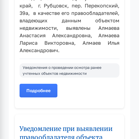
край, г. Рубцовск, пер. Перекопский,
39а, в качестве его правообладателей,
владеющих данным объектом
недвижимости, выявлены Алмаева
Анастасия Александровна, Алмаева
Лариса Викторовна, Алмаев Илья
Александрович.
Уведомления о проведении осмотра ранее
учтенных объектов недвижимости
Подробнее
о
Уведомление
при
выявлении
правообладателя
Уведомление при выявлении
объекта
недвижимости
правообладателя объекта