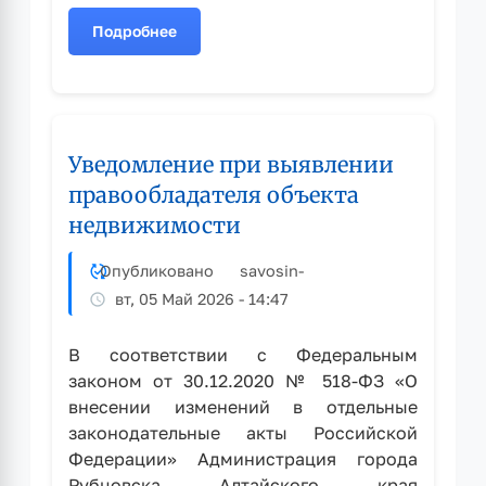
Подробнее
о
Уведомление
при
выявлении
правообладателя
Уведомление при выявлении
объекта
недвижимости
правообладателя объекта
недвижимости
Опубликовано
savosin
-
вт, 05 Май 2026 - 14:47
В соответствии с Федеральным
законом от 30.12.2020 № 518-ФЗ «О
внесении изменений в отдельные
законодательные акты Российской
Федерации» Администрация города
Рубцовска Алтайского края