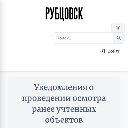
РУБЦОВСК
Перейти
к
основному
accessibility_new
содержанию
search
Войти
Основная
навигация
Skip
Уведомления о
to
main
проведении осмотра
content
ранее учтенных
объектов