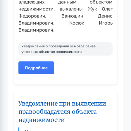
владеющих данным объектом
недвижимости, выявлены Жук Олег
Федорович, Ванюшин Денис
Владимирович, Косюк Игорь
Владимирович.
Уведомления о проведении осмотра ранее
учтенных объектов недвижимости
Подробнее
о
Уведомление
при
выявлении
правообладателя
Уведомление при выявлении
объекта
недвижимости
правообладателя объекта
недвижимости