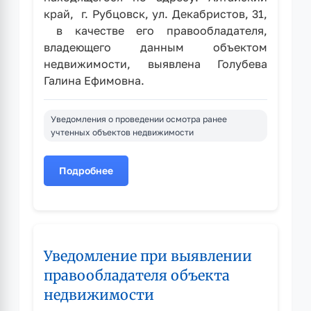
край, г. Рубцовск, ул. Декабристов, 31,
в качестве его правообладателя,
владеющего данным объектом
недвижимости, выявлена Голубева
Галина Ефимовна.
Уведомления о проведении осмотра ранее
учтенных объектов недвижимости
Подробнее
о
Уведомление
при
выявлении
правообладателя
Уведомление при выявлении
объекта
недвижимости
правообладателя объекта
недвижимости