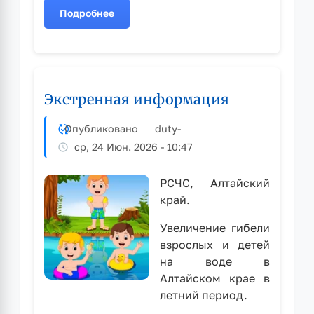
Подробнее
о
Росреестр
внёс
в
Правительство
Экстренная информация
законопроект,
упрощающий
механизм
Опубликовано
duty
-
оформления
ср, 24 Июн. 2026 - 10:47
прав
на
РСЧС, Алтайский
общее
край.
имущество
СНТ
Увеличение гибели
взрослых и детей
на воде в
Алтайском крае в
летний период.