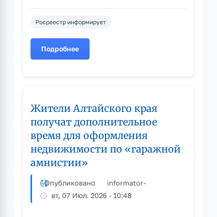
Росреестр информирует
Подробнее
о
Управление
Росреестра
по
Алтайскому
Жители Алтайского края
краю
информирует
получат дополнительное
время для оформления
недвижимости по «гаражной
амнистии»
Опубликовано
informator
-
вт, 07 Июл. 2026 - 10:48