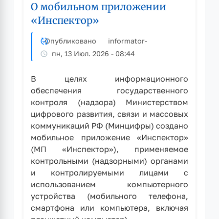
О мобильном приложении
интересуются
недвижимостью:
«Инспектор»
региональный
Роскадастр
Опубликовано
informator
-
подвёл
пн, 13 Июл. 2026 - 08:44
итоги
работы
В целях информационного
обеспечения государственного
контроля (надзора) Министерством
цифрового развития, связи и массовых
коммуникаций РФ (Минцифры) создано
мобильное приложение «Инспектор»
(МП «Инспектор»), применяемое
контрольными (надзорными) органами
и контролируемыми лицами с
использованием компьютерного
устройства (мобильного телефона,
смартфона или компьютера, включая