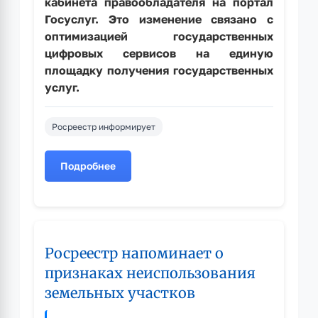
кабинета правообладателя на портал
Госуслуг. Это изменение связано с
оптимизацией государственных
цифровых сервисов на единую
площадку получения государственных
услуг.
Росреестр информирует
Подробнее
о
Получать
услуги
Росреестра
стало
Росреестр напоминает о
проще:
ключевые
признаках неиспользования
сервисы
земельных участков
переехали
на