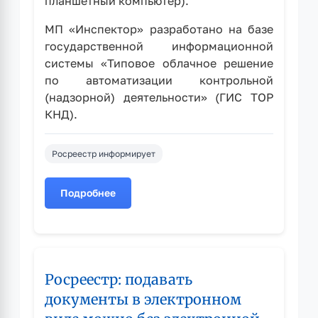
планшетный компьютер).
МП «Инспектор» разработано на базе
государственной информационной
системы «Типовое облачное решение
по автоматизации контрольной
(надзорной) деятельности» (ГИС ТОР
КНД).
Росреестр информирует
Подробнее
о
О
мобильном
приложении
«Инспектор»
Росреестр: подавать
документы в электронном