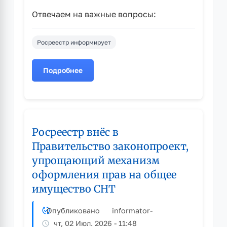
Отвечаем на важные вопросы:
Росреестр информирует
Подробнее
о
Росреестр
напоминает
о
признаках
Росреестр внёс в
неиспользования
земельных
Правительство законопроект,
участков
упрощающий механизм
оформления прав на общее
имущество СНТ
Опубликовано
informator
-
чт, 02 Июл. 2026 - 11:48