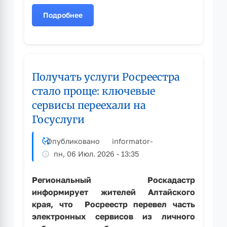
Подробнее
о
Жители
Алтайского
края
получат
Получать услуги Росреестра
дополнительное
время
стало проще: ключевые
для
сервисы переехали на
оформления
Госуслуги
недвижимости
по
Опубликовано
informator
-
«гаражной
амнистии»
пн, 06 Июл. 2026 - 13:35
Региональный Роскадастр
информирует жителей Алтайского
края, что Росреестр перевел часть
электронных сервисов из личного