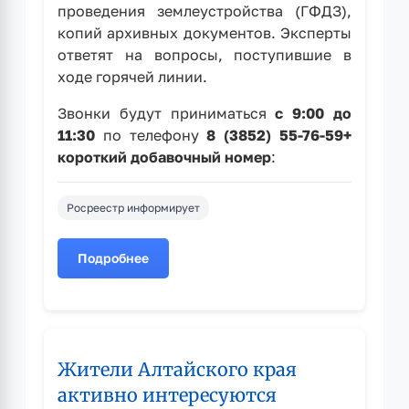
проведения землеустройства (ГФДЗ),
копий архивных документов. Эксперты
ответят на вопросы, поступившие в
ходе горячей линии.
Звонки будут приниматься
с 9:00 до
11:30
по телефону
8 (3852) 55-76-59+
короткий добавочный номер
:
Росреестр информирует
Подробнее
о
20
июля
эксперты
регионального
Жители Алтайского края
Роскадастра
расскажут
активно интересуются
о