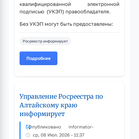
квалифицированной электронной
подписью (УКЭП) правообладателя.
Без УКЭП могут быть предоставлены:
Росреестр информирует
Подробнее
о
Росреестр:
подавать
документы
в
Управление Росреестра по
электронном
виде
Алтайскому краю
можно
информирует
без
электронной
Опубликовано
informator
-
подписи
ср, 08 Июл. 2026 - 11:37