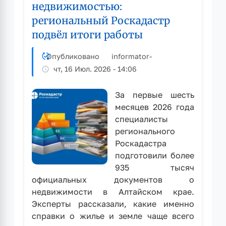
недвижимостью:
получении
региональный Роскадастр
сведений
и
подвёл итоги работы
копий
документов
Опубликовано
informator
-
на
чт, 16 Июл. 2026 - 14:06
недвижимость
За первые шесть
месяцев 2026 года
специалисты
регионального
Роскадастра
подготовили более
935 тысяч
официальных документов о
недвижимости в Алтайском крае.
Эксперты рассказали, какие именно
справки о жилье и земле чаще всего