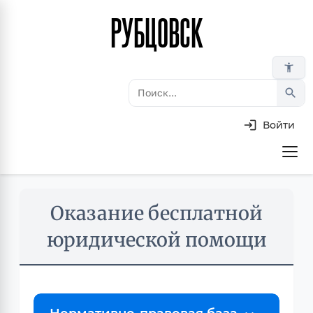
РУБЦОВСК
Перейти
к
основному
accessibility_new
содержанию
search
Войти
Основная
навигация
Skip
Оказание бесплатной
to
main
юридической помощи
content