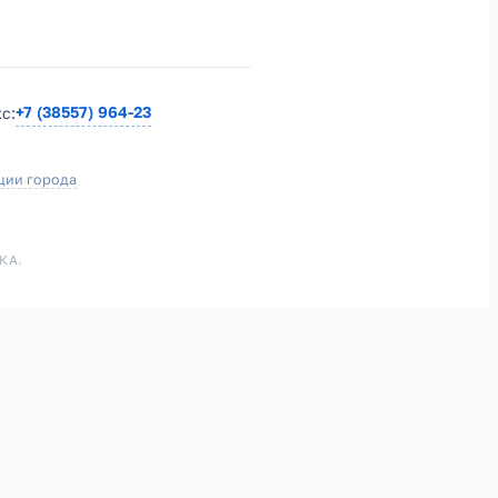
+7 (38557) 964-23
кс:
ции города
КА.