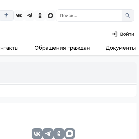
search
accessibility_new
Войти
онтакты
Обращения граждан
Документы