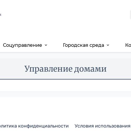
и
Соцуправление
Городская среда
К
expand_more
expand_more
Управление домами
литика конфиденциальности
Условия использования