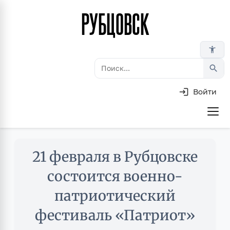
РУБЦОВСК
Перейти
к
основному
accessibility_new
содержанию
search
Войти
Основная
навигация
Skip
21 февраля в Рубцовске
to
main
состоится военно-
content
патриотический
фестиваль «Патриот»