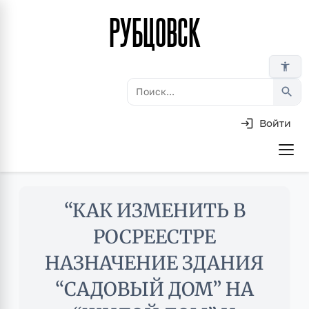
РУБЦОВСК
Перейти
к
основному
accessibility_new
содержанию
search
Войти
Основная
навигация
Skip
“КАК ИЗМЕНИТЬ В
to
main
РОСРЕЕСТРЕ
content
НАЗНАЧЕНИЕ ЗДАНИЯ
“САДОВЫЙ ДОМ” НА