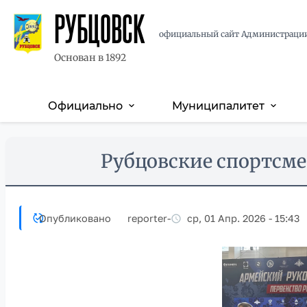
РУБЦОВСК
официальный сайт Администраци
Основан в 1892
Официально
Муниципалитет
expand_more
expand_more
Основная
навигация
Перейти
Skip
Рубцовские спортсме
к
to
основному
main
содержанию
content
Опубликовано
reporter
-
ср, 01 Апр. 2026 - 15:43