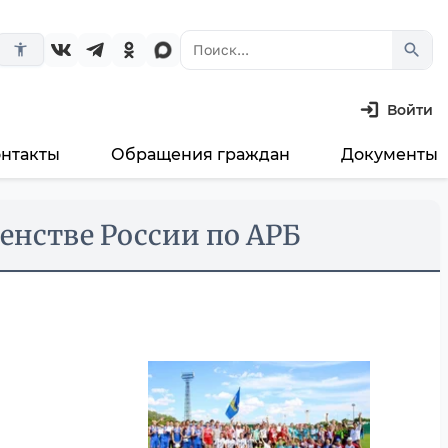
search
accessibility_new
Войти
онтакты
Обращения граждан
Документы
енстве России по АРБ