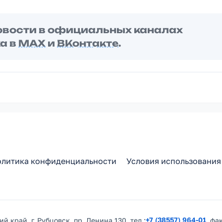
овости в официальных каналах
а в
MAX
и
ВКонтакте
.
литика конфиденциальности
Условия использования
+7 (38557) 964-01
й край, г. Рубцовск, пр. Ленина 130. тел.:
, фа