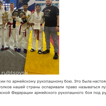
ссии по армейскому рукопашному бою. Это была настоя
голков нашей страны оспаривали право называться л
вской Федерации армейского рукопашного боя под р