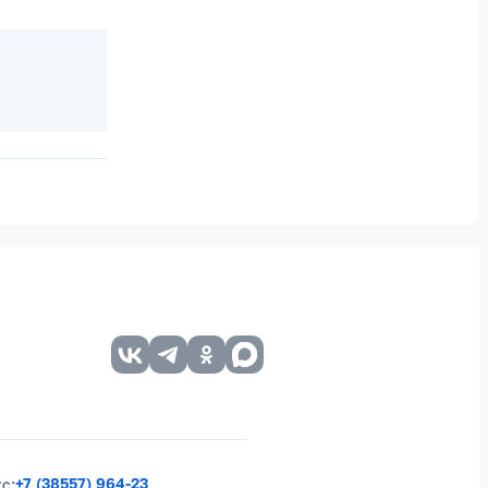
+7 (38557) 964-23
кс: