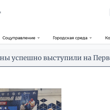
и
Соцуправление
Городская среда
К
expand_more
expand_more
ны успешно выступили на Перв