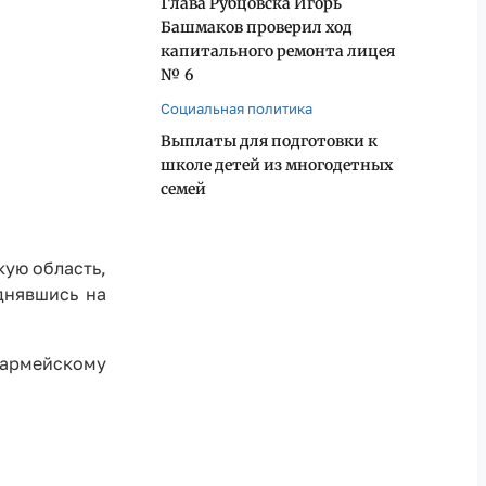
Глава Рубцовска Игорь
Башмаков проверил ход
капитального ремонта лицея
№ 6
Социальная политика
Выплаты для подготовки к
школе детей из многодетных
семей
кую область,
днявшись на
 армейскому