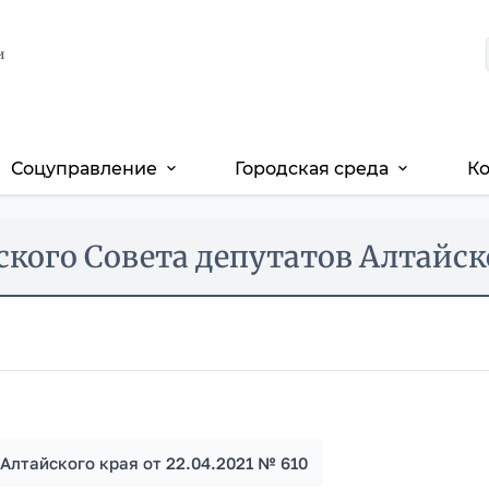
и
Соцуправление
Городская среда
К
expand_more
expand_more
кого Совета депутатов Алтайско
Алтайского края от 22.04.2021 № 610