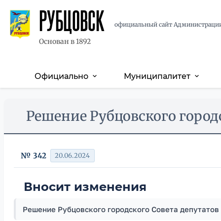
РУБЦОВСК
официальный сайт Администраци
Основан в 1892
Официально
Муниципалитет
expand_more
expand_more
Основная
навигация
Перейти
Skip
Решение Рубцовского городс
к
to
основному
main
содержанию
content
№ 342
20.06.2024
Вносит изменения
Решение Рубцовского городского Совета депутатов 