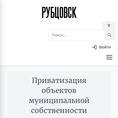
РУБЦОВСК
Перейти
к
основному
accessibility_new
содержанию
search
Войти
Основная
навигация
Skip
Приватизация
to
main
объектов
content
муниципальной
собственности