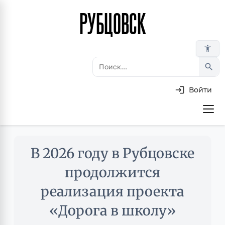
РУБЦОВСК
Перейти
к
основному
accessibility_new
содержанию
search
Войти
Основная
навигация
Skip
В 2026 году в Рубцовске
to
main
продолжится
content
реализация проекта
«Дорога в школу»