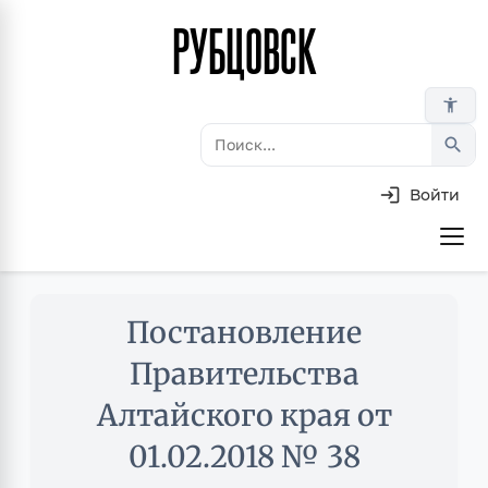
РУБЦОВСК
Перейти
к
основному
accessibility_new
содержанию
search
Войти
Основная
навигация
Skip
Постановление
to
main
Правительства
content
Алтайского края от
01.02.2018 № 38