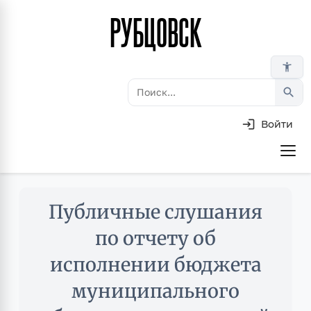
РУБЦОВСК
Перейти
к
основному
accessibility_new
содержанию
search
Войти
Основная
навигация
Skip
Публичные слушания
to
main
по отчету об
content
исполнении бюджета
муниципального