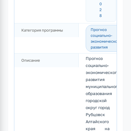
0
2
8
Прогноз
Категория программы
социально-
экономического
развития
Прогноз
Описание
социально-
экономического
развития
муниципального
образования
городской
округ город
Рубцовск
Алтайского
края на