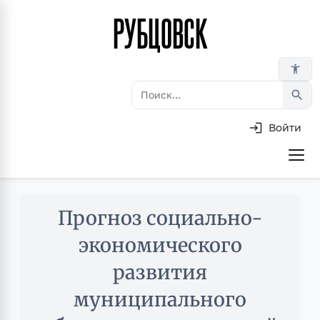
РУБЦОВСК
Перейти
к
основному
accessibility_new
содержанию
search
Войти
Основная
навигация
Skip
Прогноз социально-
to
main
экономического
content
развития
муниципального