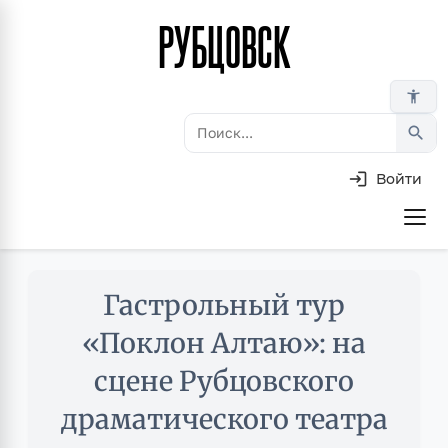
РУБЦОВСК
Перейти
к
основному
accessibility_new
содержанию
search
Войти
Основная
навигация
Skip
Гастрольный тур
to
main
«Поклон Алтаю»: на
content
сцене Рубцовского
драматического театра