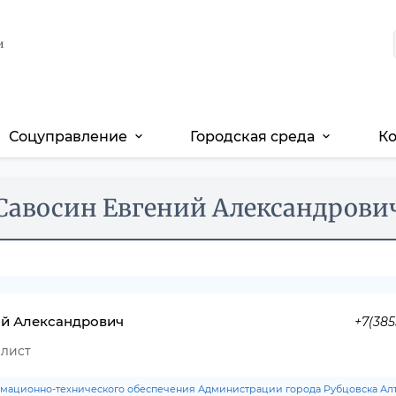
и
Соцуправление
Городская среда
К
expand_more
expand_more
Савосин Евгений Александрови
ий Александрович
+7(385
лист
мационно-технического обеспечения Администрации города Рубцовска Алт