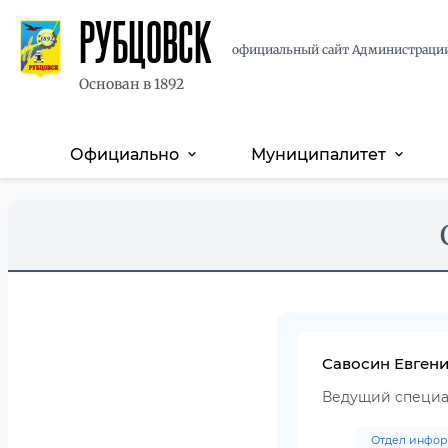
РУБЦОВСК
официальный сайт Администраци
Основан в 1892
Официально
Муниципалитет
expand_more
expand_more
Основная
навигация
Перейти
Skip
к
to
основному
main
содержанию
content
Савосин Евген
Ведущий специа
Отдел инфор