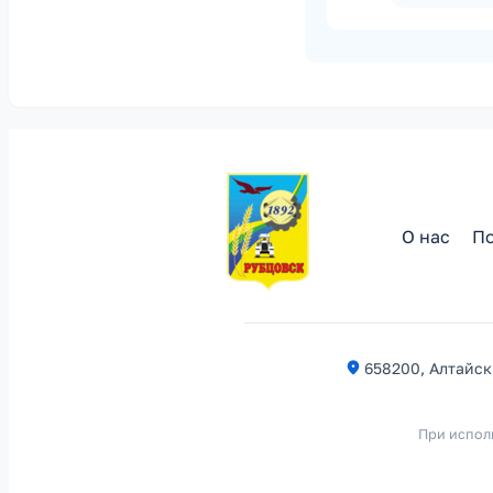
О нас
По
658200, Алтайски
При испол