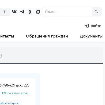
search
accessibility_new
Войти
онтакты
Обращения граждан
Документы
ч
57)96420 доб. 223
Показать email
айского края