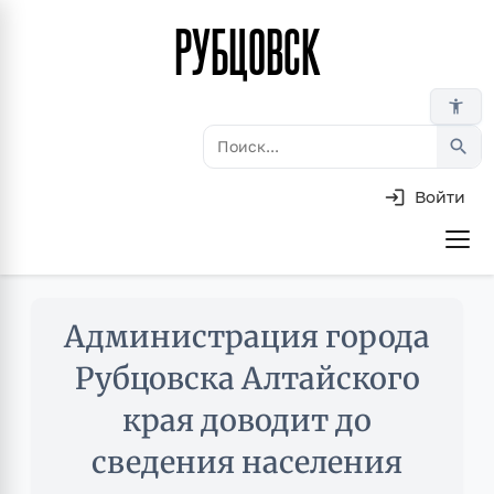
РУБЦОВСК
Перейти
к
основному
accessibility_new
содержанию
search
Войти
Основная
навигация
Skip
Администрация города
to
main
Рубцовска Алтайского
content
края доводит до
сведения населения