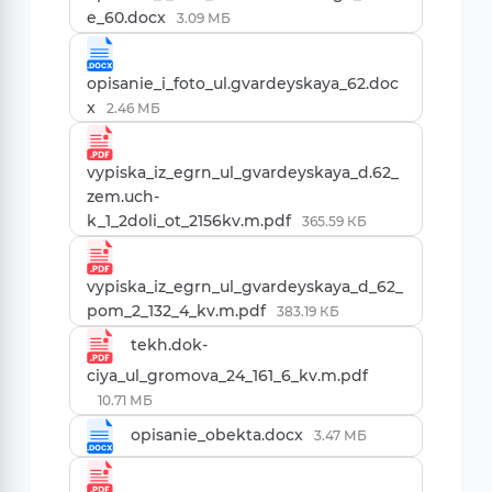
e_60.docx
3.09 МБ
opisanie_i_foto_ul.gvardeyskaya_62.doc
x
2.46 МБ
vypiska_iz_egrn_ul_gvardeyskaya_d.62_
zem.uch-
k_1_2doli_ot_2156kv.m.pdf
365.59 КБ
vypiska_iz_egrn_ul_gvardeyskaya_d_62_
pom_2_132_4_kv.m.pdf
383.19 КБ
tekh.dok-
ciya_ul_gromova_24_161_6_kv.m.pdf
10.71 МБ
opisanie_obekta.docx
3.47 МБ