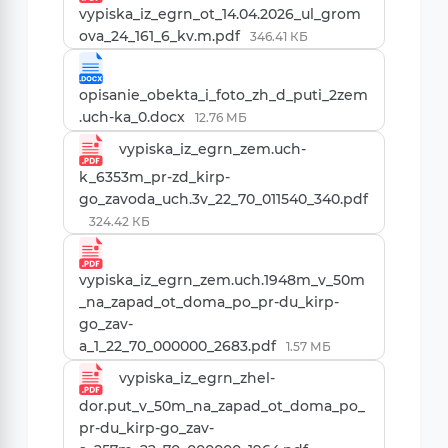
vypiska_iz_egrn_ot_14.04.2026_ul_grom
ova_24_161_6_kv.m.pdf
346.41 КБ
opisanie_obekta_i_foto_zh_d_puti_2zem
.uch-ka_0.docx
12.76 МБ
vypiska_iz_egrn_zem.uch-
k_6353m_pr-zd_kirp-
go_zavoda_uch.3v_22_70_011540_340.pdf
324.42 КБ
vypiska_iz_egrn_zem.uch.1948m_v_50m
_na_zapad_ot_doma_po_pr-du_kirp-
go_zav-
a_1_22_70_000000_2683.pdf
1.57 МБ
vypiska_iz_egrn_zhel-
dor.put_v_50m_na_zapad_ot_doma_po_
pr-du_kirp-go_zav-