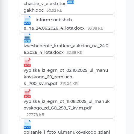
chastie_v_elektr.tor
gakh.doc
50.92 КБ
inform.soobshch-
e_na_24.06.2026_4_lota.docx
93.98 КБ
izveshchenie_kratkoe_aukcion_na_24.0
6.2026_4_lota.docx
32.38 КБ
vypiska_iz_egrn_ot_02.10.2025_ul_manu
kovskogo_60_zem.uch-
k_700_kv.m.pdf
313.04 КБ
vypiska_iz_egrn_ot_11.08.2025_ul_manuk
ovskogo_zd_60_258_7_kv.m.pdf
277.78 КБ
opisanie_i_foto_ul.manukovskogo_zdani