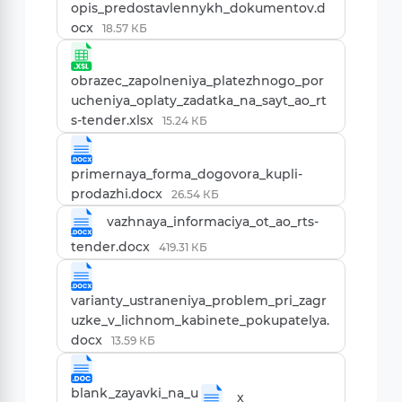
opis_predostavlennykh_dokumentov.d
ocx
18.57 КБ
obrazec_zapolneniya_platezhnogo_por
ucheniya_oplaty_zadatka_na_sayt_ao_rt
s-tender.xlsx
15.24 КБ
primernaya_forma_dogovora_kupli-
prodazhi.docx
26.54 КБ
vazhnaya_informaciya_ot_ao_rts-
tender.docx
419.31 КБ
varianty_ustraneniya_problem_pri_zagr
uzke_v_lichnom_kabinete_pokupatelya.
docx
13.59 КБ
blank_zayavki_na_u
x