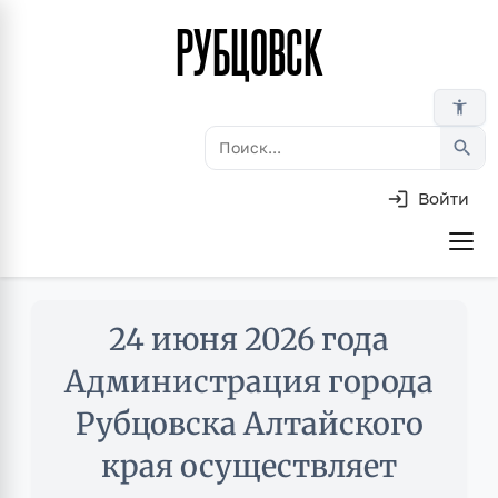
РУБЦОВСК
Перейти
к
основному
accessibility_new
содержанию
search
Войти
Основная
навигация
Skip
24 июня 2026 года
to
main
Администрация города
content
Рубцовска Алтайского
края осуществляет