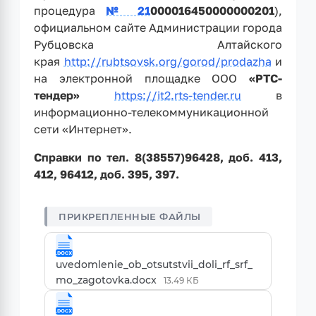
процедура
№ 21
000016450000000201
),
официальном сайте Администрации города
Рубцовска Алтайского
края
http://rubtsovsk.org/gorod/prodazha
и
на электронной площадке ООО
«РТС-
тендер»
https://it2.rts-tender.ru
в
информационно-телекоммуникационной
сети «Интернет».
Справки по тел. 8(38557)96428, доб. 413,
412, 96412, доб. 395, 397.
uvedomlenie_ob_otsutstvii_doli_rf_srf_
mo_zagotovka.docx
13.49 КБ