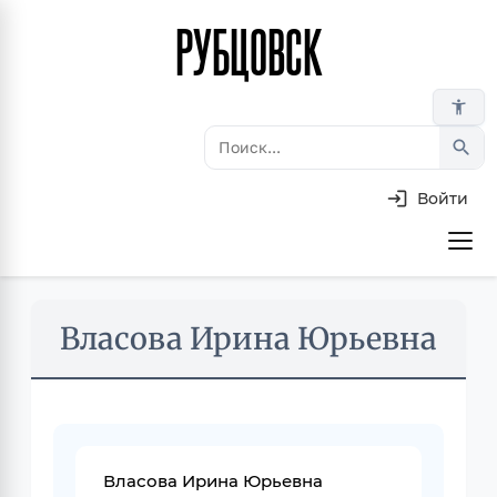
РУБЦОВСК
Перейти
к
основному
accessibility_new
содержанию
search
Войти
Основная
навигация
Skip
Власова Ирина Юрьевна
to
main
content
Власова Ирина Юрьевна