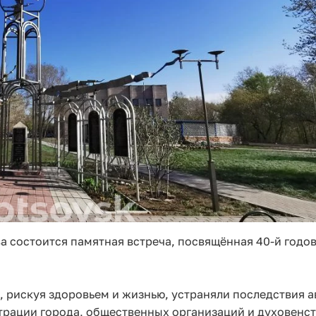
ва состоится памятная встреча, посвящённая 40-й годо
 рискуя здоровьем и жизнью, устраняли последствия а
рации города, общественных организаций и духовенст