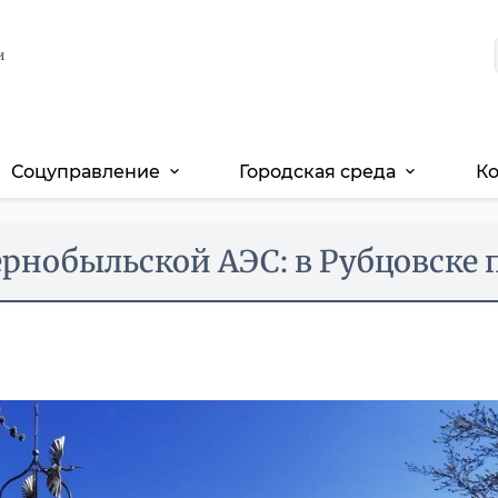
и
Соцуправление
Городская среда
К
expand_more
expand_more
Чернобыльской АЭС: в Рубцовске