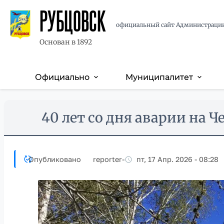
РУБЦОВСК
официальный сайт Администраци
Основан в 1892
Официально
Муниципалитет
expand_more
expand_more
Основная
навигация
Перейти
Skip
40 лет со дня аварии на 
к
to
основному
main
содержанию
content
Опубликовано
reporter
-
пт, 17 Апр. 2026 - 08:28