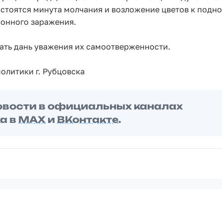
остоятся минута молчания и возложение цветов к подн
ионного заражения.
дать дань уважения их самоотверженности.
олитики г. Рубцовска
овости в официальных каналах
а в
MAX
и
ВКонтакте
.