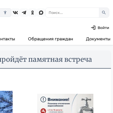
search
accessibility_new
Войти
онтакты
Обращения граждан
Документы
 пройдёт памятная встреча