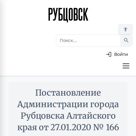
РУБЦОВСК
Перейти
к
основному
accessibility_new
содержанию
search
Войти
Основная
навигация
Skip
Постановление
to
main
Администрации города
content
Рубцовска Алтайского
края от 27.01.2020 № 166