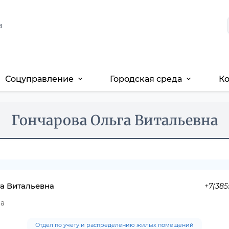
и
Соцуправление
Городская среда
К
expand_more
expand_more
Гончарова Ольга Витальевна
а Витальевна
+7(385
ла
Отдел по учету и распределению жилых помещений