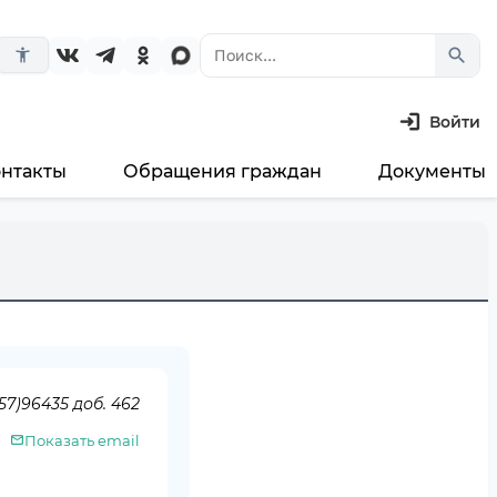
search
accessibility_new
Войти
онтакты
Обращения граждан
Документы
57)96435 доб. 462
Показать email