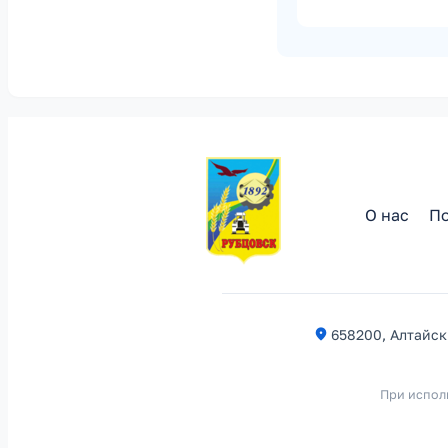
О нас
По
658200, Алтайски
При испол