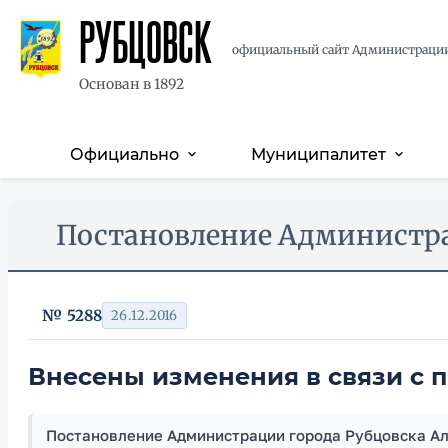
РУБЦОВСК
официальный сайт Администраци
Основан в 1892
Официально
Муниципалитет
expand_more
expand_more
Основная
навигация
Перейти
Skip
Постановление Администрац
к
to
основному
main
содержанию
content
№ 5288
26.12.2016
Внесены изменения в связи с 
Постановление Администрации города Рубцовска Алт