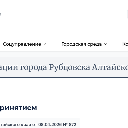
и
Соцуправление
Городская среда
К
expand_more
expand_more
ии города Рубцовска Алтайского
принятием
айского края от 08.04.2026 № 872