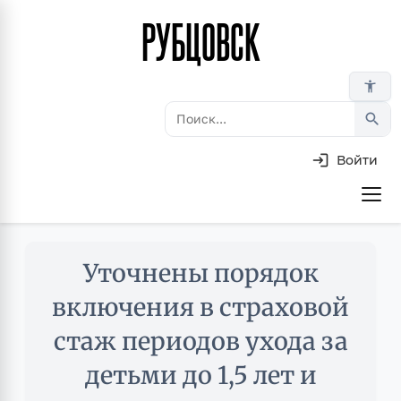
РУБЦОВСК
Перейти
к
основному
accessibility_new
содержанию
search
Войти
Основная
навигация
Skip
Уточнены порядок
to
main
включения в страховой
content
стаж периодов ухода за
детьми до 1,5 лет и