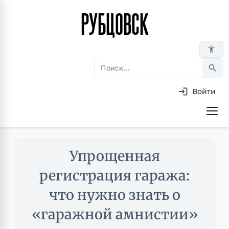
РУБЦОВСК
Перейти
к
основному
accessibility_new
содержанию
search
Войти
Основная
навигация
Skip
Упрощенная
to
main
регистрация гаража:
content
что нужно знать о
«гаражной амнистии»