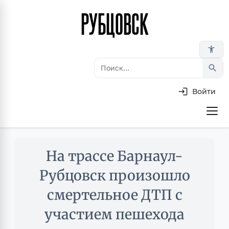
РУБЦОВСК
Перейти
к
основному
accessibility_new
содержанию
search
Войти
Основная
навигация
Skip
На трассе Барнаул-
to
main
Рубцовск произошло
content
смертельное ДТП с
участием пешехода