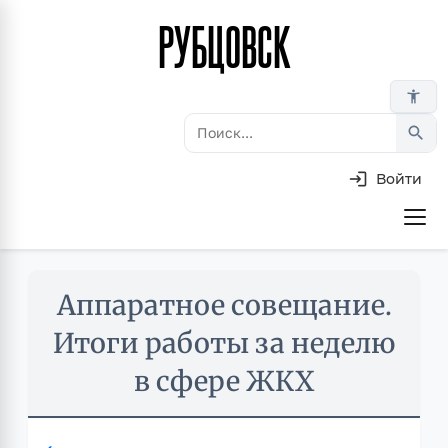
РУБЦОВСК
Перейти
к
основному
accessibility_new
содержанию
search
Войти
Основная
навигация
Skip
Аппаратное совещание.
to
main
Итоги работы за неделю
content
в сфере ЖКХ