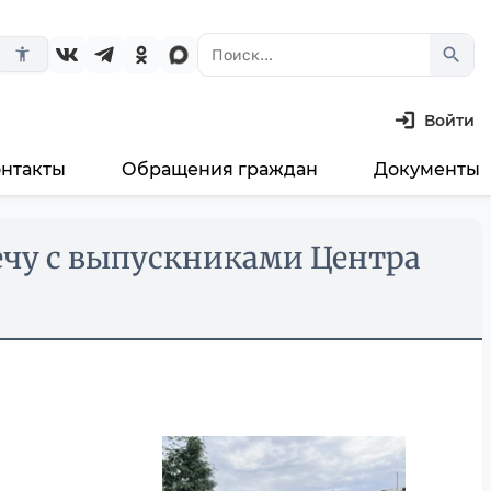
search
accessibility_new
Войти
онтакты
Обращения граждан
Документы
чу с выпускниками Центра