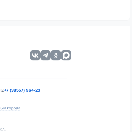
+7 (38557) 964-23
кс:
ции города
КА.