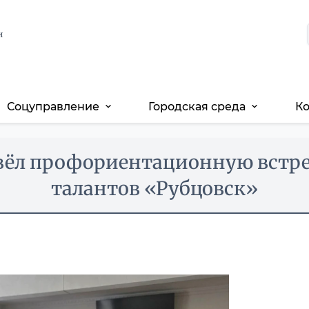
и
Соцуправление
Городская среда
К
expand_more
expand_more
вёл профориентационную встре
талантов «Рубцовск»