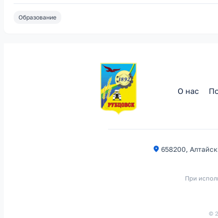
Образование
О нас
По
658200, Алтайски
При испол
© 