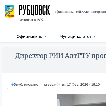
РУБЦОВСК
официальный сайт Администраци
Основан в 1892
Официально
Муниципалитет
expand_more
expand_more
Основная
навигация
Перейти
Skip
Директор РИИ АлтГТУ про
к
to
основному
main
содержанию
content
Опубликовано
pressa
-
вт, 17 Фев. 2026 - 16:10