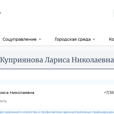
и
Соцуправление
Городская среда
К
expand_more
expand_more
Куприянова Лариса Николаевн
риса Николаевна
+7(38
ель
дел дорожного хозяйства и профилактики административных правонаруше