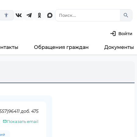
search
accessibility_new
Войти
онтакты
Обращения граждан
Документы
а
557)96411 доб. 475
Показать email
ний