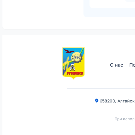
О нас
По
658200, Алтайски
При испол