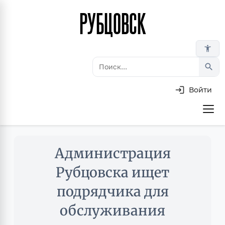
РУБЦОВСК
Перейти
к
основному
accessibility_new
содержанию
search
Войти
Основная
навигация
Skip
Администрация
to
main
Рубцовска ищет
content
подрядчика для
обслуживания