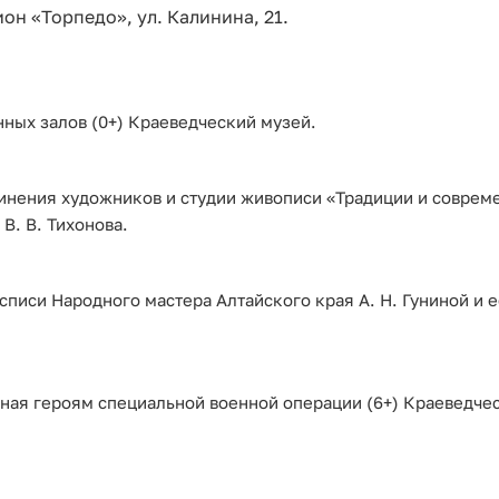
он «Торпедо», ул. Калинина, 21.
ных залов (0+) Краеведческий музей.
динения художников и студии живописи «Традиции и соврем
 В. В. Тихонова.
писи Народного мастера Алтайского края А. Н. Гуниной и е
ная героям специальной военной операции (6+) Краеведче