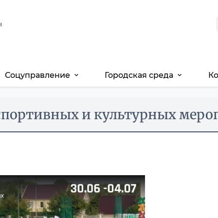
и
Соцуправление
Городская среда
К
expand_more
expand_more
портивных и культурных мероп