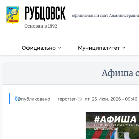
РУБЦОВСК
официальный сайт Администраци
Основан в 1892
Официально
Муниципалитет
expand_more
expand_more
Основная
навигация
Перейти
Skip
Афиша с
к
to
основному
main
содержанию
content
Опубликовано
reporter
-
пт, 26 Июн. 2026 - 09:46